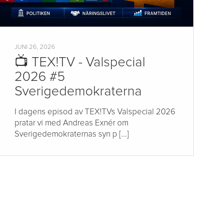
JUNI 26, 2026
📺 TEX!TV - Valspecial
2026 #5
Sverigedemokraterna
I dagens episod av TEX!TVs Valspecial 2026
pratar vi med Andreas Exnér om
Sverigedemokraternas syn p [...]