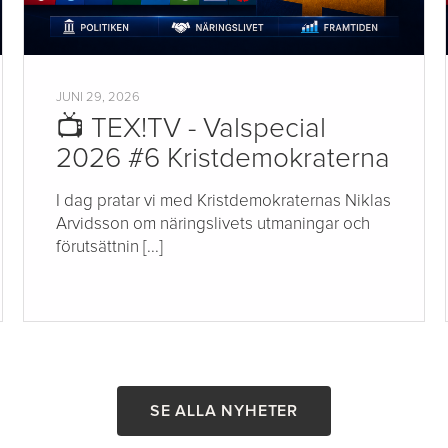
JUNI 29, 2026
📺 TEX!TV - Valspecial
2026 #6 Kristdemokraterna
I dag pratar vi med Kristdemokraternas Niklas
Arvidsson om näringslivets utmaningar och
förutsättnin [...]
SE ALLA NYHETER