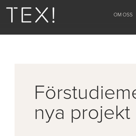
OM OSS
Förstudieme
nya projek