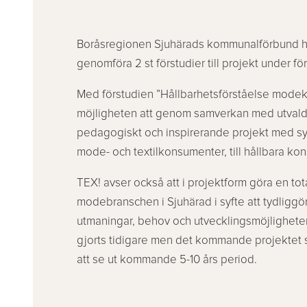
Boråsregionen Sjuhärads kommunalförbund har
genomföra 2 st förstudier till projekt under fö
Med förstudien ”Hållbarhetsförståelse modek
möjligheten att genom samverkan med utvald
pedagogiskt och inspirerande projekt med syf
mode- och textilkonsumenter, till hållbara k
TEX! avser också att i projektform göra en total
modebranschen i Sjuhärad i syfte att tydliggö
utmaningar, behov och utvecklingsmöjligheter
gjorts tidigare men det kommande projektet s
att se ut kommande 5-10 års period.