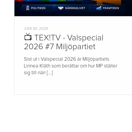
JUNI 30, 2026
📺 TEX!TV - Valspecial
2026 #7 Miljöpartiet
Sist ut i Valspecial 2026 är Miljöpartiets
Linnea Kläth som berättar om hur MP ställer
sig till näri [...]