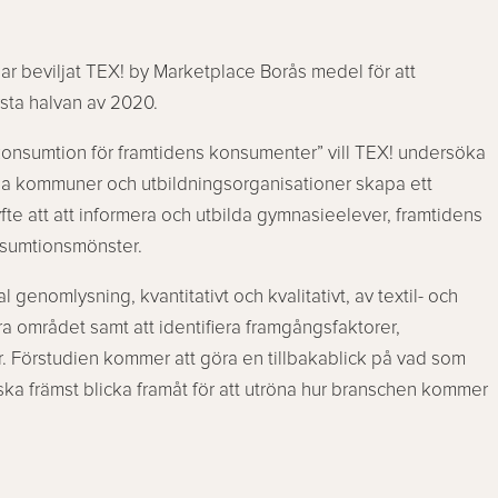
 beviljat TEX! by Marketplace Borås medel för att
rsta halvan av 2020.
onsumtion för framtidens konsumenter” vill TEX! undersöka
a kommuner och utbildningsorganisationer skapa ett
te att att informera och utbilda gymnasieelever, framtidens
onsumtionsmönster.
 genomlysning, kvantitativt och kvalitativt, av textil- och
ra området samt att identifiera framgångsfaktorer,
. Förstudien kommer att göra en tillbakablick på vad som
ka främst blicka framåt för att utröna hur branschen kommer