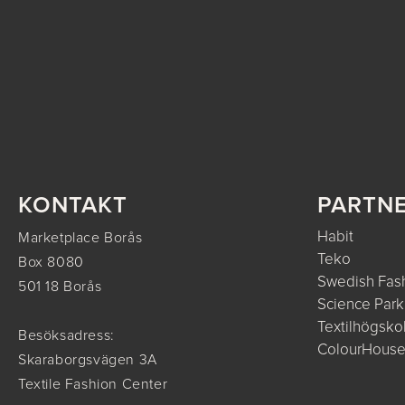
KONTAKT
PARTN
Habit
Marketplace Borås
Teko
Box 8080
Swedish Fash
501 18 Borås
Science Park
Textilhögsko
Besöksadress:
ColourHous
Skaraborgsvägen 3A
Textile Fashion Center