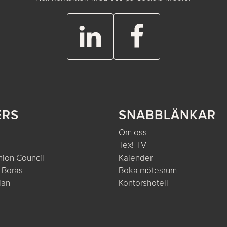
ERS
SNABBLÄNKAR
Om oss
Tex! TV
ion Council
Kalender
 Borås
Boka mötesrum
lan
Kontorshotell
e