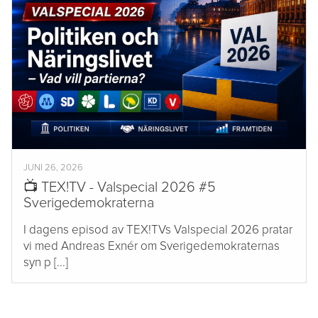
JUNI 26, 2026
📺 TEX!TV - Valspecial 2026 #5
Sverigedemokraterna
I dagens episod av TEX!TVs Valspecial 2026 pratar
vi med Andreas Exnér om Sverigedemokraternas
syn p [...]