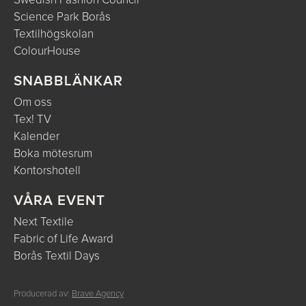
Swedish Fashion Council
Science Park Borås
Textilhögskolan
ColourHouse
SNABBLÄNKAR
Om oss
Tex! TV
Kalender
Boka mötesrum
Kontorshotell
VÅRA EVENT
Next Textile
Fabric of Life Award
Borås Textil Days
Producerad av:
Brave Agency