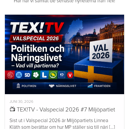
Här har vi samlat de senaste nyheterna från Tex!
JUNI 30, 2026
📺 TEX!TV - Valspecial 2026 #7 Miljöpartiet
Sist ut i Valspecial 2026 är Miljöpartiets Linnea
Kläth som berättar om hur MP ställer sig till näri [...]