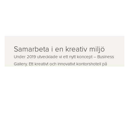
Samarbeta i en kreativ miljö
Under 2019 utvecklade vi ett nytt koncept – Business
Gallery. Ett kreativt och innovativt kontorshotell på
första våning i Textile Fashion Center, Borås hetaste
område. Business Gallery består av 22 kontor i
varierande storlekar som du har möjlighet att inreda
efter eget tycke och smak.
Välj mellan flera olika storlekar på kontor
Coworking space
Fria mötesrum