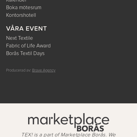
Kalender
Boka mötesrum
Kontorshotell
VÅRA EVENT
Next Textile
Fabric of Life Award
Borås Textil Days
Producerad av:
Brave Agency
TEX! is a part of Marketplace Borås. We