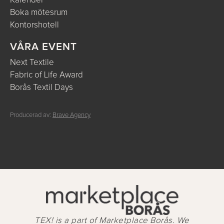
Kalender
Boka mötesrum
Kontorshotell
VÅRA EVENT
Next Textile
Fabric of Life Award
Borås Textil Days
Producerad av:
Brave Agency
TEX! is a part of Marketplace Borås. We