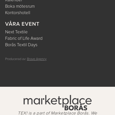
Kalender
Boka mötesrum
Kontorshotell
VÅRA EVENT
Next Textile
Fabric of Life Award
Borås Textil Days
Producerad av:
Brave Agency
TEX! is a part of Marketplace Borås. We