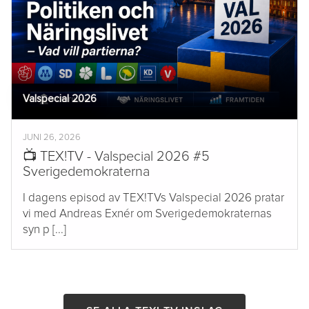
Valspecial 2026
JUNI 26, 2026
📺 TEX!TV - Valspecial 2026 #5
Sverigedemokraterna
I dagens episod av TEX!TVs Valspecial 2026 pratar
vi med Andreas Exnér om Sverigedemokraternas
syn p [...]