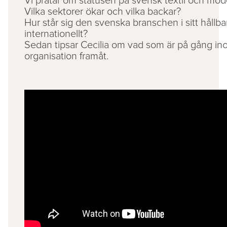
Vi pratar om statusen på svensk textil och mo
Vilka sektorer ökar och vilka backar?
Hur står sig den svenska branschen i sitt hållb
internationellt?
Sedan tipsar Cecilia om vad som är på gång i
organisation framåt.