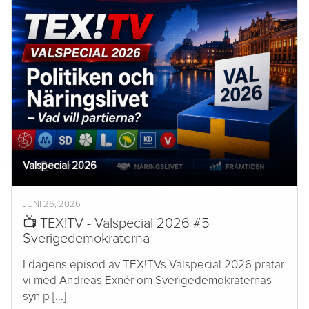
Valspecial 2026
JUNI 26, 2026
📺 TEX!TV - Valspecial 2026 #5
Sverigedemokraterna
I dagens episod av TEX!TVs Valspecial 2026 pratar
vi med Andreas Exnér om Sverigedemokraternas
syn p [...]