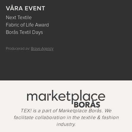
VÅRA EVENT
Next Textile
Fabric of Life Award
Borås Textil Days
Producerad av:
Brave Agency
TEX! is a part of Marketplace Borås. We
facilitate collaboration in the textile & fashion
industry.