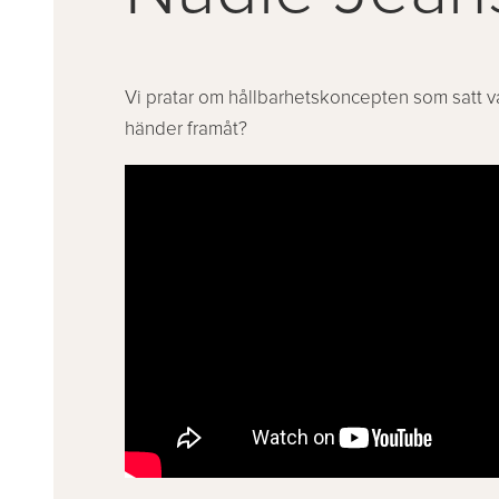
Vi pratar om hållbarhetskoncepten som satt v
händer framåt?