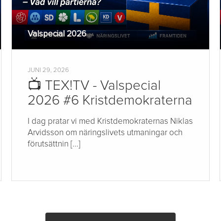
Valspecial 2026
JUNI 29, 2026
📺 TEX!TV - Valspecial
2026 #6 Kristdemokraterna
I dag pratar vi med Kristdemokraternas Niklas
Arvidsson om näringslivets utmaningar och
förutsättnin [...]