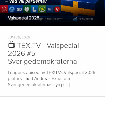
Valspecial 2026
JUNI 26, 2026
📺 TEX!TV - Valspecial
2026 #5
Sverigedemokraterna
I dagens episod av TEX!TVs Valspecial 2026
pratar vi med Andreas Exnér om
Sverigedemokraternas syn p [...]