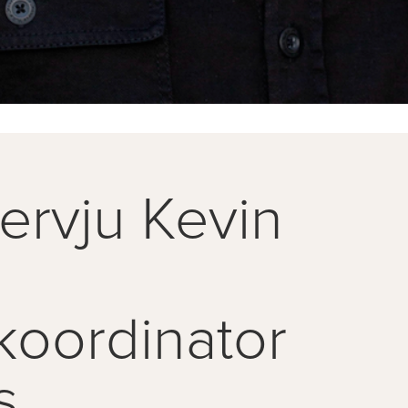
tervju Kevin
koordinator
s