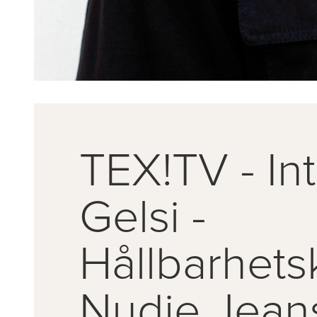
TEX!TV - In
Gelsi -
Hållbarhets
Nudie Jean