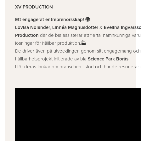
XV PRODUCTION
Ett engagerat entreprenörsskap! 🌍
Lovisa Nolander
,
Linnéa Magnusdotter
&
Evelina Ingvarss
Production
där de bla assisterar ett flertal namnkunniga v
lösningar för hållbar produktion.🏭
De driver även på utvecklingen genom sitt engagemang och 
hållbarhetsprojekt initierade av bla
Science Park Borås
.
Hör deras tankar om branschen i stort och hur de resonerar 