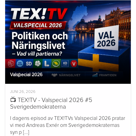
Valspecial 2026
JUNI 26, 2026
📺 TEX!TV - Valspecial 2026 #5
Sverigedemokraterna
I dagens episod av TEX!TVs Valspecial 2026 pratar
vi med Andreas Exnér om Sverigedemokraternas
syn p [...]