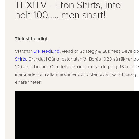
TEX!TV - Eton Shirts, inte
helt 100..... men snart!
Tidlöst trendigt
Vi träffar
Erik Hedlund
, Head of Strategy & Business Devel
Shirts
. Grundat i Gånghester utanför Borås 1928 så räknar bol
100 års jubileum. Och det är en imponerande pigg 96 åring! V
marknader och affärsmodeller och vikten av att vara bjussig
erfarenheter.