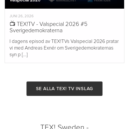
Valspecial 2026
JUNI 26, 2026
📺 TEX!TV - Valspecial 2026 #5
Sverigedemokraterna
I dagens episod av TEX!TVs Valspecial 2026 pratar
vi med Andreas Exnér om Sverigedemokraternas
syn p [...]
SE ALLA TEX! TV INSLAG
TEX! Sweden -