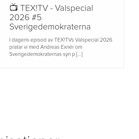
📺 TEX!TV - Valspecial
2026 #5
Sverigedemokraterna
I dagens episod av TEX!TVs Valspecial 2026
pratar vi med Andreas Exnér om
Sverigedemokraternas syn p [...]