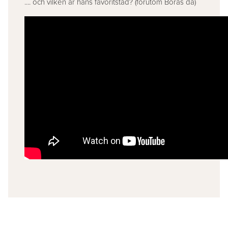
.... och vilken är hans favoritstad? (förutom Borås då)