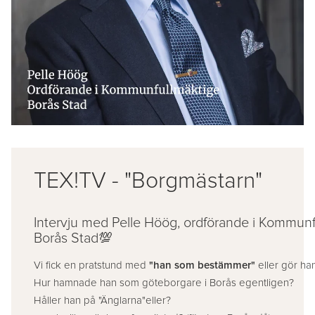
TEX!TV - "Borgmästarn"
Intervju med Pelle Höög, ordförande i Kommunf
Borås Stad💯
Vi fick en pratstund med
"han som bestämmer"
eller gör ha
Hur hamnade han som göteborgare i Borås egentligen?
Håller han på "Änglarna"eller?