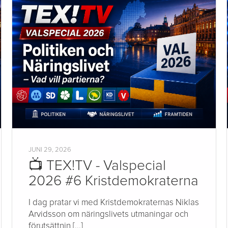
JUNI 29, 2026
📺 TEX!TV - Valspecial
2026 #6 Kristdemokraterna
I dag pratar vi med Kristdemokraternas Niklas
Arvidsson om näringslivets utmaningar och
förutsättnin [...]