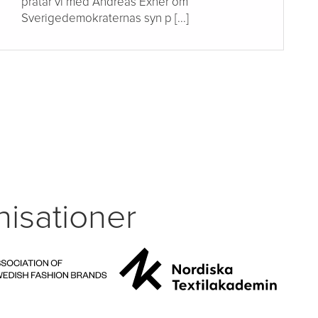
pratar vi med Andreas Exnér om
Sverigedemokraternas syn p [...]
isationer