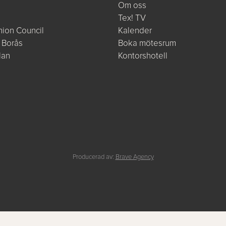
Om oss
Tex! TV
ion Council
Kalender
 Borås
Boka mötesrum
lan
Kontorshotell
e
Producerad av:
Brave Agency