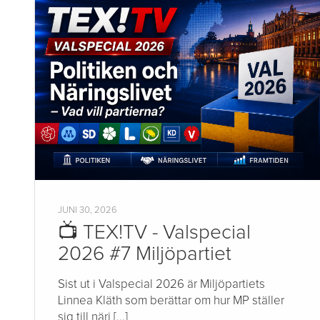
JUNI 30, 2026
📺 TEX!TV - Valspecial
2026 #7 Miljöpartiet
Sist ut i Valspecial 2026 är Miljöpartiets
Linnea Kläth som berättar om hur MP ställer
sig till näri [...]