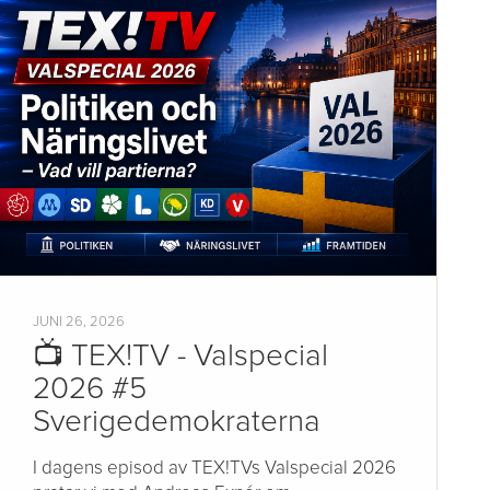
JUNI 26, 2026
📺 TEX!TV - Valspecial
2026 #5
Sverigedemokraterna
I dagens episod av TEX!TVs Valspecial 2026