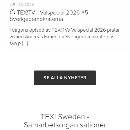
JUNI 26, 2026
📺 TEX!TV - Valspecial 2026 #5
Sverigedemokraterna
I dagens episod av TEX!TVs Valspecial 2026 pratar
vi med Andreas Exnér om Sverigedemokraternas
syn p [...]
SE ALLA NYHETER
TEX! Sweden -
Samarbetsorganisationer