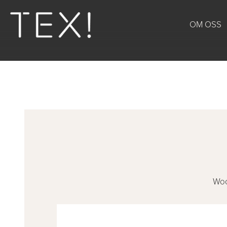
OM OSS
Woo