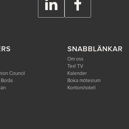
ERS
SNABBLÄNKAR
Om oss
Tex! TV
ion Council
Kalender
 Borås
Boka mötesrum
lan
Kontorshotell
e