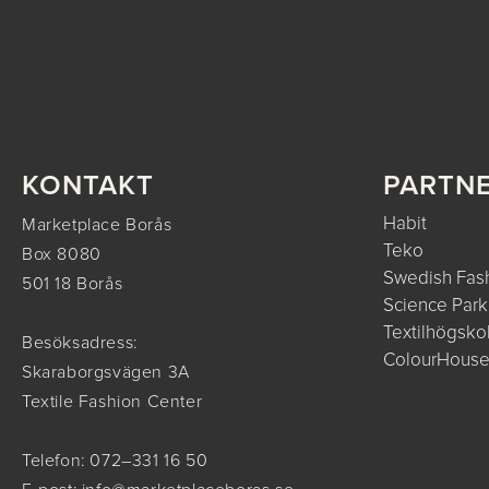
KONTAKT
PARTN
Habit
Marketplace Borås
Teko
Box 8080
Swedish Fash
501 18 Borås
Science Park
Textilhögsko
Besöksadress:
ColourHous
Skaraborgsvägen 3A
Textile Fashion Center
Telefon: 072–331 16 50