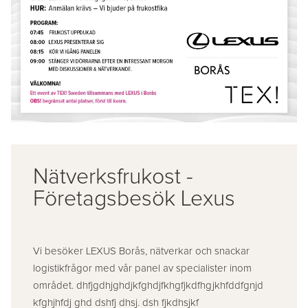
Nätverksfrukost -
Företagsbesök Lexus
Vi besöker LEXUS Borås, nätverkar och snackar
logistikfrågor med vår panel av specialister inom
området. dhfjgdhjghdjkfghdjfkhgfjkdfhgjkhfddfgnjd
kfghjhfdj ghd dshfj dhsj. dsh fjkdhsjkf