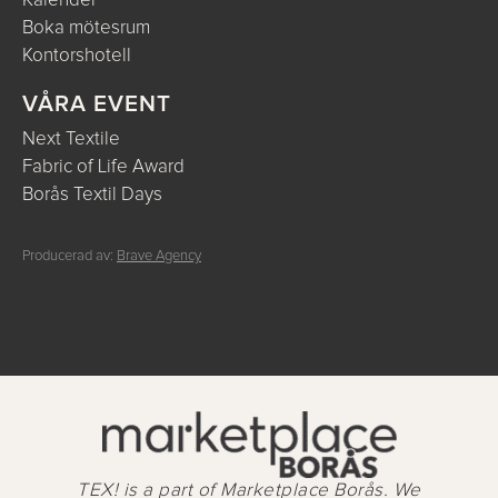
Kalender
Boka mötesrum
Kontorshotell
VÅRA EVENT
Next Textile
Fabric of Life Award
Borås Textil Days
Producerad av:
Brave Agency
TEX! is a part of Marketplace Borås. We