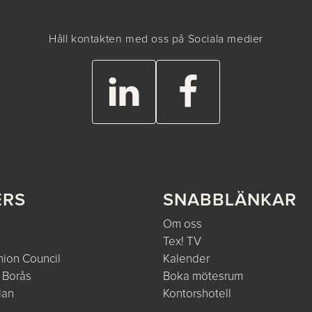
Håll kontakten med oss på Sociala medier
ERS
SNABBLÄNKAR
Om oss
Tex! TV
ion Council
Kalender
 Borås
Boka mötesrum
lan
Kontorshotell
e