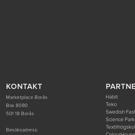
KONTAKT
PARTN
Habit
Marketplace Borås
Teko
Box 8080
Swedish Fash
501 18 Borås
Science Park
Textilhögsko
Besöksadress:
ColourHous