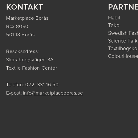
KONTAKT
PARTN
Habit
Marketplace Borås
Teko
Box 8080
Swedish Fash
501 18 Borås
Science Park
Textilhögsko
Besöksadress:
ColourHous
Skaraborgsvägen 3A
Textile Fashion Center
Telefon: 072–331 16 50
E-post:
info@marketplaceboras.se