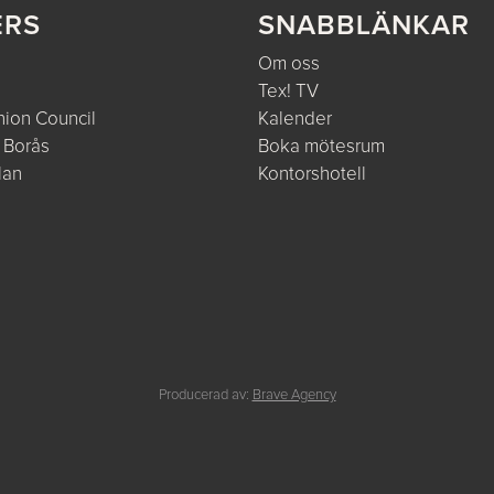
ERS
SNABBLÄNKAR
Om oss
Tex! TV
ion Council
Kalender
 Borås
Boka mötesrum
lan
Kontorshotell
e
Producerad av:
Brave Agency