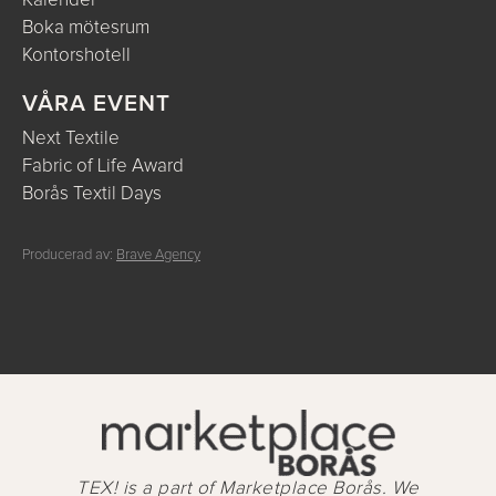
Kalender
Boka mötesrum
Kontorshotell
VÅRA EVENT
Next Textile
Fabric of Life Award
Borås Textil Days
Producerad av:
Brave Agency
TEX! is a part of Marketplace Borås. We