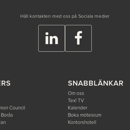
Håll kontakten med oss på Sociala medier
ERS
SNABBLÄNKAR
Om oss
Tex! TV
ion Council
Kalender
 Borås
Boka mötesrum
lan
Kontorshotell
e