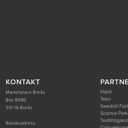
KONTAKT
PARTN
Habit
Marketplace Borås
Teko
Box 8080
Swedish Fash
501 18 Borås
Science Park
Textilhögsko
Besöksadress:
ColourHous