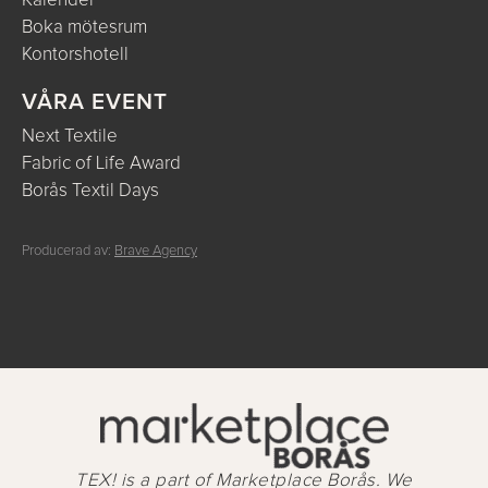
Kalender
Boka mötesrum
Kontorshotell
VÅRA EVENT
Next Textile
Fabric of Life Award
Borås Textil Days
Producerad av:
Brave Agency
TEX! is a part of Marketplace Borås. We