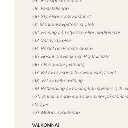
§8. Revisionsberättelse
§9. Fastställande
§10. Styrelsens ansvarsfrihet
§11. Medlemsavgiftens storlek
§12. Förslag från styrelse eller medlemmar
§13. Val av styrelse
§14. Beslut om Firmatecknare
§15. Beslut om Bank och Postfullmakt
§16. Omedelbar justering
§17. Val av revisor och revisorssuppleant
§18. Val av valberedning
§19. Behandling av förslag från styrelse och
§20. Annat ärende som ankommer på stämman 
stadgar
§21. Mötets avslutande
VÄLKOMNA!