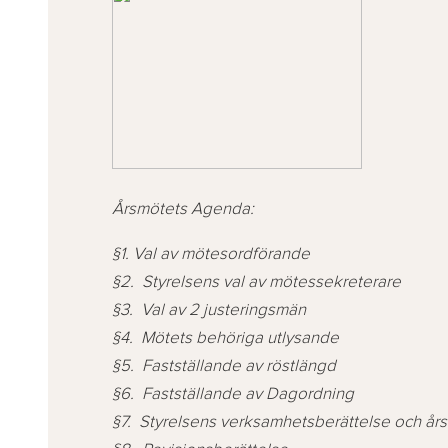
Årsmötets Agenda:
§1. Val av mötesordförande
§2. Styrelsens val av mötessekreterare
§3. Val av 2 justeringsmän
§4. Mötets behöriga utlysande
§5. Fastställande av röstlängd
§6. Fastställande av Dagordning
§7. Styrelsens verksamhetsberättelse och år