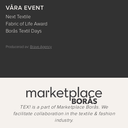
VÅRA EVENT
Next Textile
Fabric of Life Award
Borås Textil Days
Producerad av:
Brave Agency
TEX! is a part of Marketplace Borås. We
facilitate collaboration in the textile & fashion
industry.