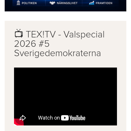
📺 TEX!TV - Valspecial
2026 #5
Sverigedemokraterna