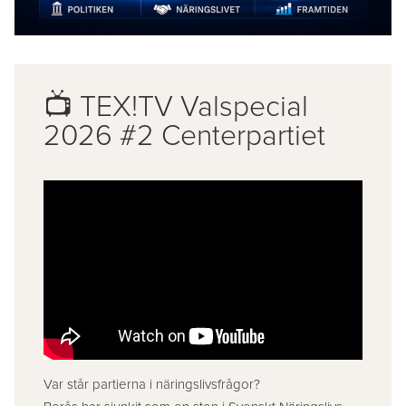
📺 TEX!TV Valspecial
2026 #2 Centerpartiet
Var står partierna i näringslivsfrågor?