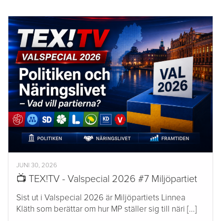
JUNI 30, 2026
📺 TEX!TV - Valspecial 2026 #7 Miljöpartiet
Sist ut i Valspecial 2026 är Miljöpartiets Linnea
Kläth som berättar om hur MP ställer sig till näri [...]