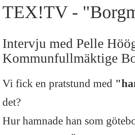
TEX!TV - "Borgm
Intervju med Pelle Höög
Kommunfullmäktige Bo
Vi fick en pratstund med
"ha
det?
Hur hamnade han som götebor