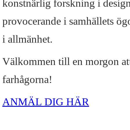
konstnärlig forskning i desig
provocerande i samhällets ögo
i allmänhet.
Välkommen till en morgon att
farhågorna!
ANMÄL DIG HÄR